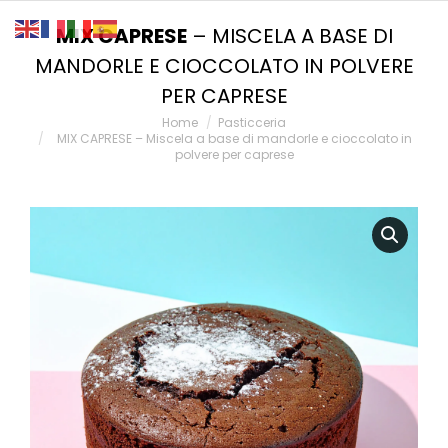
MIX CAPRESE
– MISCELA A BASE DI
MANDORLE E CIOCCOLATO IN POLVERE
PER CAPRESE
You are here:
Home
Pasticceria
MIX CAPRESE – Miscela a base di mandorle e cioccolato in
polvere per caprese