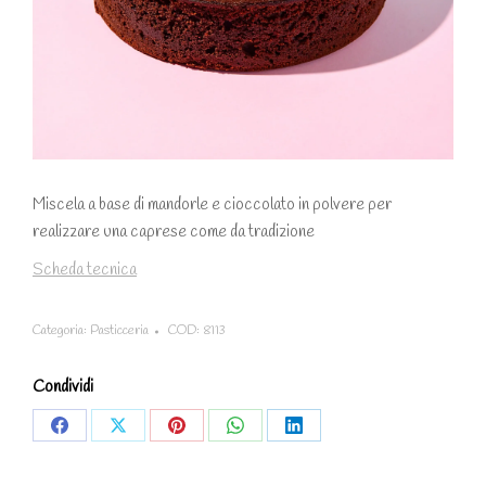
Miscela a base di mandorle e cioccolato in polvere per
realizzare una caprese come da tradizione
Scheda tecnica
Categoria:
Pasticceria
COD:
8113
Condividi
Share
Share
Share
Share
Share
on
on
on
on
on