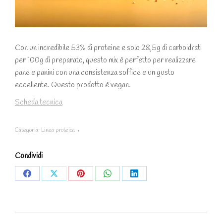
Con un incredibile 53% di proteine e solo 28,5g di carboidrati
per 100g di preparato, questo mix è perfetto per realizzare
pane e panini con una consistenza soffice e un gusto
eccellente. Questo prodotto è vegan.
Scheda tecnica
Categoria:
Linea proteica
Condividi
Share
Share
Share
Share
Share
on
on
on
on
on
Facebook
X
Pinterest
WhatsApp
LinkedIn