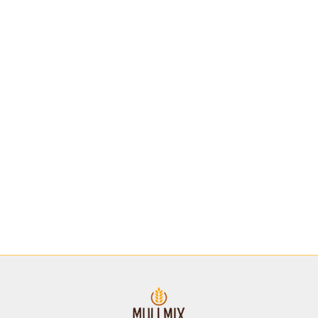
SYLLA ELITE
– INDICATO
PER LA PREPARAZIONE
DI MUFFIN ALTI E SOFFICI