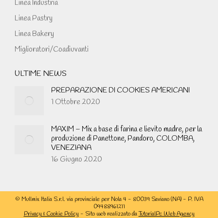
Linea Industria
Linea Pastry
Linea Bakery
Miglioratori/Coadiuvanti
ULTIME NEWS
PREPARAZIONE DI COOKIES AMERICANI
1 Ottobre 2020
MAXIM – Mix a base di farina e lievito madre, per la
produzione di Panettone, Pandoro, COLOMBA,
VENEZIANA
16 Giugno 2020
© Mullmix Italia S.r.l. via provinciale per Nola 4 - 80039 Saviano (NA) - P. IVA
09488961211
Privacy & Cookie Policy
- Sito web realizzato da
TutorialPc Web Agency