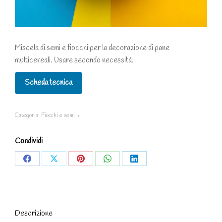
Miscela di semi e fiocchi per la decorazione di pane
multicereali.
Usare secondo necessità.
Scheda tecnica
Categoria:
Fiocchi e semi
Condividi
Share
Share
Share
Share
Share
on
on
on
on
on
Facebook
X
Pinterest
WhatsApp
LinkedIn
Descrizione