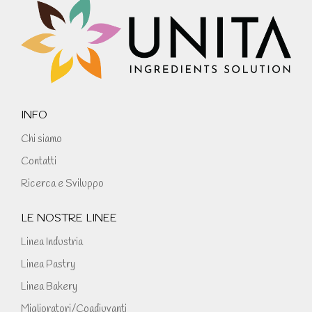
ufficiale
page
ufficiale
ufficiale
Facebook
opens
Instagram
YouTube
in
window
new
window
INFO
Chi siamo
Contatti
Ricerca e Sviluppo
LE NOSTRE LINEE
Linea Industria
Linea Pastry
Linea Bakery
Miglioratori/Coadiuvanti