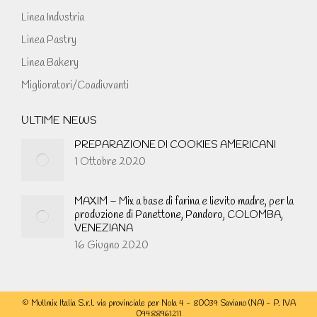
Linea Industria
Linea Pastry
Linea Bakery
Miglioratori/Coadiuvanti
ULTIME NEWS
PREPARAZIONE DI COOKIES AMERICANI
1 Ottobre 2020
MAXIM – Mix a base di farina e lievito madre, per la
produzione di Panettone, Pandoro, COLOMBA,
VENEZIANA
16 Giugno 2020
© Mullmix Italia S.r.l. via provinciale per Nola 4 - 80039 Saviano (NA) - P. IVA
09488961211