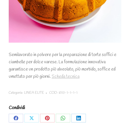
Semilavorato in polvere per la preparazione di torte soffici e
ciambelle per dolce varese. La formulazione innovativa
garantisce un prodotto più alveolato, più morbido, soffice ed
umettato per più giorni.
Scheda tecnica
Categoria:
LINEA ELITE
COD:
8113-1-1-1-1
Condividi
Share
Share
Share
Share
Share