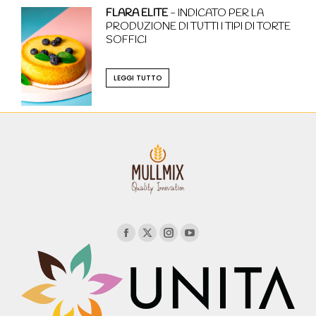
FLARA ELITE
- INDICATO PER LA
PRODUZIONE DI TUTTI I TIPI DI TORTE
SOFFICI
LEGGI TUTTO
Pagina
Twitter
Pagina
Pagina
ufficiale
page
ufficiale
ufficiale
Facebook
opens
Instagram
YouTube
in
window
new