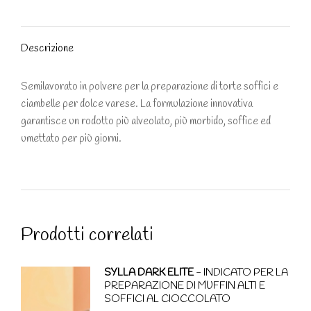
on
on
on
on
on
Facebook
X
Pinterest
WhatsApp
LinkedIn
Descrizione
Semilavorato in polvere per la preparazione di torte soffici e
ciambelle per dolce varese. La formulazione innovativa
garantisce un rodotto più alveolato, più morbido, soffice ed
umettato per più giorni.
Prodotti correlati
SYLLA DARK ELITE
- INDICATO PER LA
PREPARAZIONE DI MUFFIN ALTI E
SOFFICI AL CIOCCOLATO