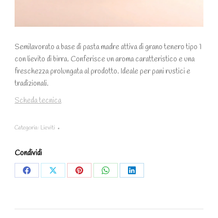
Semilavorato a base di pasta madre attiva di grano tenero tipo 1
con lievito di birra. Conferisce un aroma caratteristico e una
freschezza prolungata al prodotto. Ideale per pani
rustici e
tradizionali.
Scheda tecnica
Categoria:
Lieviti
Condividi
Share
Share
Share
Share
Share
on
on
on
on
on
Facebook
X
Pinterest
WhatsApp
LinkedIn